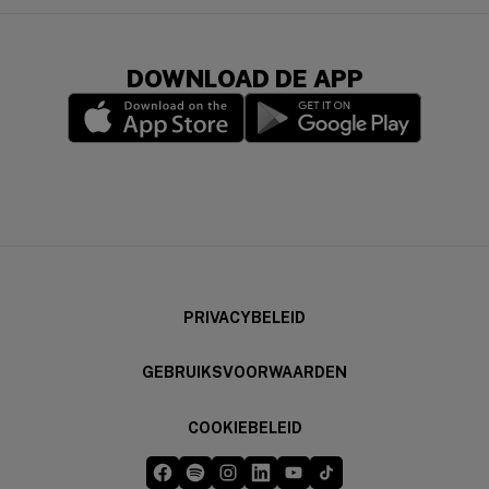
DOWNLOAD DE APP
(opens in a new window)
(opens in a new wi
PRIVACYBELEID
GEBRUIKSVOORWAARDEN
COOKIEBELEID
Five Guys op Facebook
Five Guys op Spotify
Five Guys op Instagram
Five Guys op LinkedIn
Five Guys op YouTube
Five Guys op TikTok