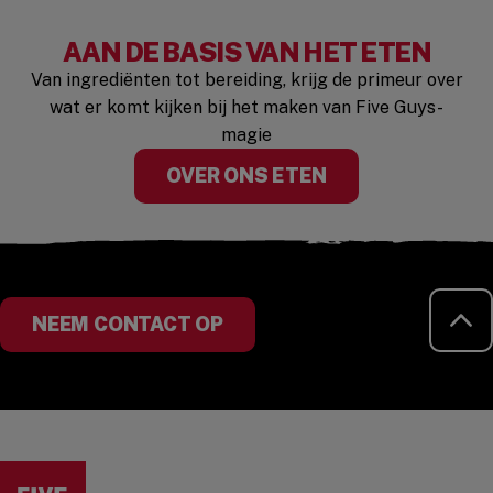
AAN DE BASIS VAN HET ETEN
Van ingrediënten tot bereiding, krijg de primeur over
wat er komt kijken bij het maken van Five Guys-
magie
OVER ONS ETEN
TE
NEEM CONTACT OP
Visit the Five Guys homepage