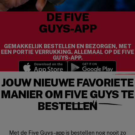
DE FIVE
GUYS-APP
GEMAKKELIJK BESTELLEN EN BEZORGEN, MET
EEN PORTIE VERRUKKING. ALLEMAAL OP DE FIVE
GUYS-APP.
(opens in a new window)
(opens in a new wi
JOUW NIEUWE FAVORIETE
MANIER OM FIVE GUYS TE
BESTELLEN
Met de Five Guys-app is bestellen nog nooit zo