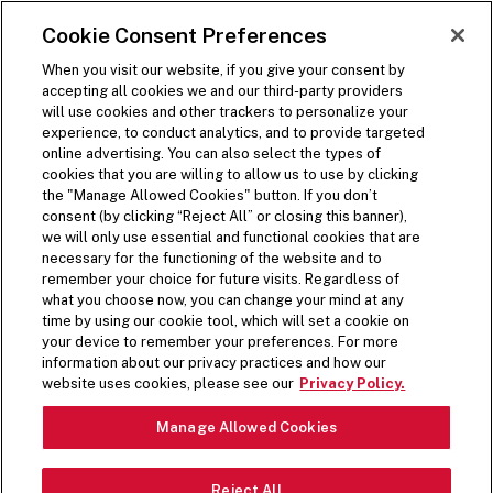
DOORGAAN NAAR HOOFDCONTENT
Visit the Five Guys homepage
Cookie Consent Preferences
NU BESTELLEN
Websitenavigatie openen
When you visit our website, if you give your consent by
accepting all cookies we and our third-party providers
will use cookies and other trackers to personalize your
experience, to conduct analytics, and to provide targeted
online advertising. You can also select the types of
cookies that you are willing to allow us to use by clicking
the "Manage Allowed Cookies" button. If you don’t
consent (by clicking “Reject All” or closing this banner),
we will only use essential and functional cookies that are
necessary for the functioning of the website and to
remember your choice for future visits. Regardless of
what you choose now, you can change your mind at any
time by using our cookie tool, which will set a cookie on
your device to remember your preferences. For more
information about our privacy practices and how our
website uses cookies, please see our
Privacy Policy.
Manage Allowed Cookies
Reject All