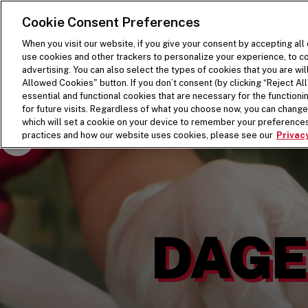
DOORGAAN NAAR HOOFDCONTENT
Visit the Five Guys homepage
Cookie Consent Preferences
When you visit our website, if you give your consent by accepting all
use cookies and other trackers to personalize your experience, to co
advertising. You can also select the types of cookies that you are wil
Allowed Cookies" button. If you don’t consent (by clicking “Reject All”
essential and functional cookies that are necessary for the function
for future visits. Regardless of what you choose now, you can change 
which will set a cookie on your device to remember your preferences
Pause Video
practices and how our website uses cookies, please see our
Privacy
DAGE