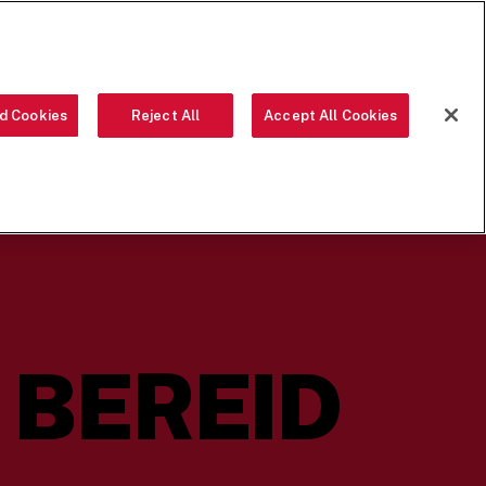
BESTEL NU
TAAL
d Cookies
Reject All
Accept All Cookies
S ETEN
ONZE CREW
LOCATIES
ONS VERHAAL
ZOEKEN
 BEREID