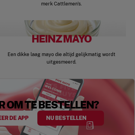
merk Cattlemen’s.
HEINZ MAYO
Een dikke laag mayo die altijd gelijkmatig wordt
uitgesmeerd.
R OM TE BESTELLEN?
EER DE APP
NU BESTELLEN