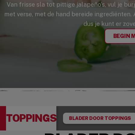
Van frisse sla tot pittige jalapeño’s, vul je b
met verse, met de hand bereide ingrediënten. A
dus je kunt er zove
BEGIN 
TOPPINGS
BLADER DOOR TOPPINGS