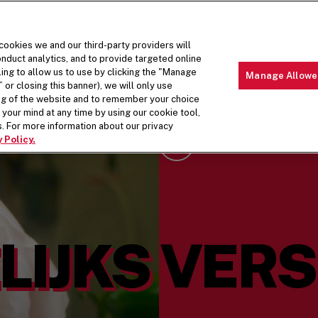
 cookies we and our third-party providers will
nduct analytics, and to provide targeted online
ling to allow us to use by clicking the "Manage
Manage Allowe
 or closing this banner), we will only use
MENU
OVER ON
ing of the website and to remember your choice
your mind at any time by using our cookie tool,
. For more information about our privacy
 Policy.
Scroll Down
LIJKS VERS