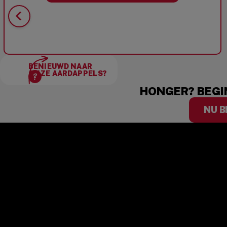
BENIEUWD NAAR
ONZE AARDAPPELS?
HONGER? BEGIN
NU B